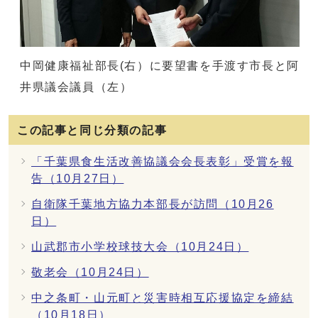
中岡健康福祉部長(右）に要望書を手渡す市長と阿
井県議会議員（左）
この記事と同じ分類の記事
「千葉県食生活改善協議会会長表彰」受賞を報
告（10月27日）
自衛隊千葉地方協力本部長が訪問（10月26
日）
山武郡市小学校球技大会（10月24日）
敬老会（10月24日）
中之条町・山元町と災害時相互応援協定を締結
（10月18日）