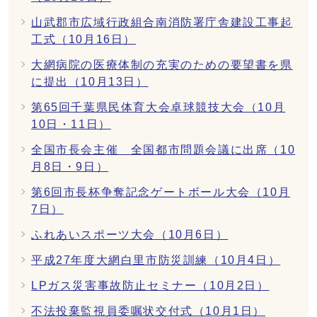
山武郡市広域行政組合南消防署庁舎建設工事起
工式（10月16日）
大網病院の医療体制の充実のための要望書を県
に提出（10月13日）
第65回千葉県民体育大会卓球競技大会（10月
10日・11日）
全国市長会主催 全国都市問題会議に出席（10
月8日・9日）
第6回市長杯争奪記念ゲートボール大会（10月
7日）
ふれあいスポーツ大会（10月6日）
平成27年度大網白里市防災訓練（10月4日）
LPガス災害事故防止セミナー（10月2日）
不法投棄監視員委嘱状交付式（10月1日）