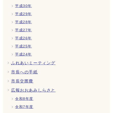
平成30年
平成29年
平成28年
平成27年
平成26年
平成25年
平成24年
ふれあいミーティング
市長への手紙
市長交際費
広報おおあみしらさと
令和8年度
令和7年度