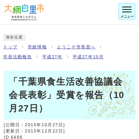
メニュー
現在位置
トップ
市政情報
ようこそ市長室へ
市長活動報告
平成27年
平成27年10月
「千葉県食生活改善協議会
会長表彰」受賞を報告（10
月27日）
[公開日：
2015年10月27日
]
[更新日：
2015年12月22日
]
ID:6486