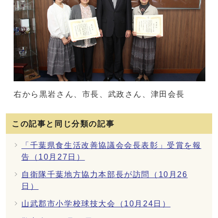
右から黒岩さん、市長、武政さん、津田会長
この記事と同じ分類の記事
「千葉県食生活改善協議会会長表彰」受賞を報
告（10月27日）
自衛隊千葉地方協力本部長が訪問（10月26
日）
山武郡市小学校球技大会（10月24日）