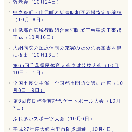
敬老会（10月24日）
中之条町・山元町と災害時相互応援協定を締結
（10月18日）
山武郡市広域行政組合南消防署庁舎建設工事起
工式（10月16日）
大網病院の医療体制の充実のための要望書を県
に提出（10月13日）
第65回千葉県民体育大会卓球競技大会（10月
10日・11日）
全国市長会主催 全国都市問題会議に出席（10
月8日・9日）
第6回市長杯争奪記念ゲートボール大会（10月
7日）
ふれあいスポーツ大会（10月6日）
平成27年度大網白里市防災訓練（10月4日）