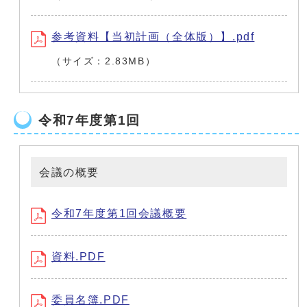
参考資料【当初計画（全体版）】.pdf
（サイズ：2.83MB）
令和7年度第1回
会議の概要
令和7年度第1回会議概要
資料.PDF
委員名簿.PDF