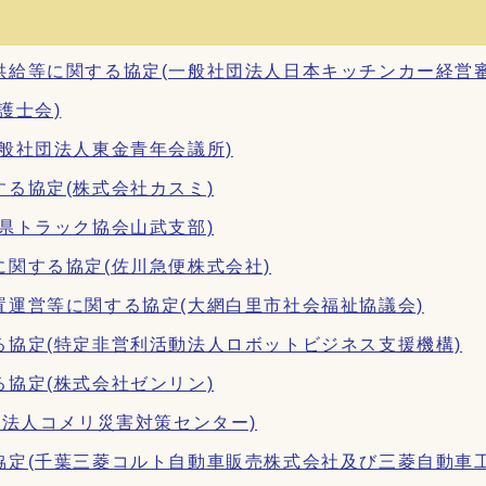
給等に関する協定(一般社団法人日本キッチンカー経営審
護士会)
般社団法人東金青年会議所)
る協定(株式会社カスミ)
県トラック協会山武支部)
関する協定(佐川急便株式会社)
運営等に関する協定(大網白里市社会福祉協議会)
協定(特定非営利活動法人ロボットビジネス支援機構)
協定(株式会社ゼンリン)
O法人コメリ災害対策センター)
定(千葉三菱コルト自動車販売株式会社及び三菱自動車工