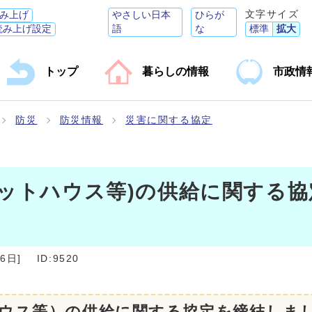
文字サイズ
み上げ
やさしい日本
ひらが
読み上げ設定
語
な
標準
拡大
トップ
暮らしの情報
市政情
防災
防災情報
災害に関する協定
ットハウス等)の供給に関する協
26日
]
ID:9520
ウス等）の供給に関する協定を締結しま