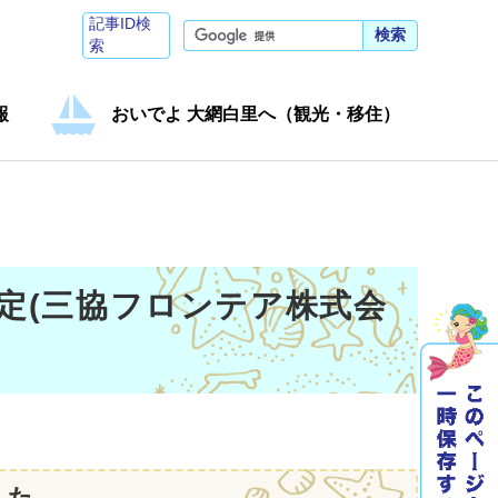
記事ID検
検索
索
報
おいでよ 大網白里へ（観光・移住）
定(三協フロンテア株式会
した