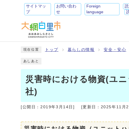
サイトマッ
お問い合わ
Foreign
読
プ
せ
language
トップ
暮らしの情報
安全・安心
現在位置
あしあと
災害時における物資(ユニ
社)
[公開日：
2019年3月14日
]
[更新日：
2025年11月
災害時における物資（ユニットハ