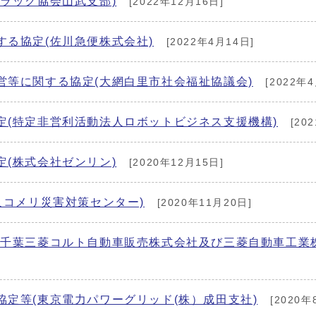
ラック協会山武支部)
[2022年12月16日]
る協定(佐川急便株式会社)
[2022年4月14日]
等に関する協定(大網白里市社会福祉協議会)
[2022年4
定(特定非営利活動法人ロボットビジネス支援機構)
[20
(株式会社ゼンリン)
[2020年12月15日]
人コメリ災害対策センター)
[2020年11月20日]
(千葉三菱コルト自動車販売株式会社及び三菱自動車工業
定等(東京電力パワーグリッド(株）成田支社)
[2020年