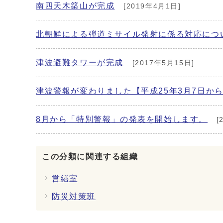
南四天木築山が完成
[2019年4月1日]
北朝鮮による弾道ミサイル発射に係る対応につ
津波避難タワーが完成
[2017年5月15日]
津波警報が変わりました【平成25年3月7日か
8月から「特別警報」の発表を開始します。
[
この分類に関連する組織
営繕室
防災対策班