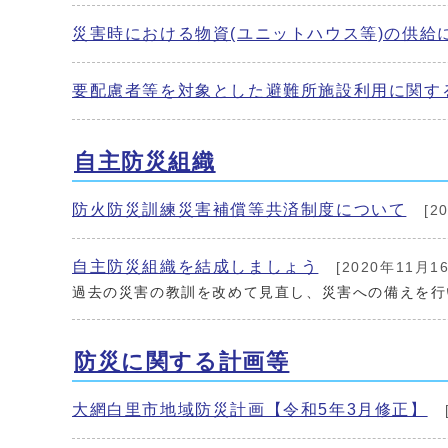
災害時における物資(ユニットハウス等)の供給
要配慮者等を対象とした避難所施設利用に関する
自主防災組織
防火防災訓練災害補償等共済制度について
[2
自主防災組織を結成しましょう
[2020年11月1
過去の災害の教訓を改めて見直し、災害への備えを行
防災に関する計画等
大網白里市地域防災計画【令和5年3月修正】