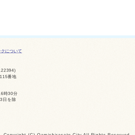
ンクについて
22394)
115番地
16時30分
月3日を除
Copyright (C) Oamishirasato City All Rights Reserved.