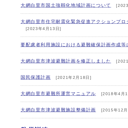
大網白里市国土強靱化地域計画について
[202
大網白里市住宅耐震化緊急促進アクションプロ
[2023年4月13日]
要配慮者利用施設における避難確保計画作成等
大網白里市津波避難計画を修正しました
[202
国民保護計画
[2021年2月18日]
大網白里市避難所運営マニュアル
[2018年4月1
大網白里市津波避難施設整備計画
[2015年12月