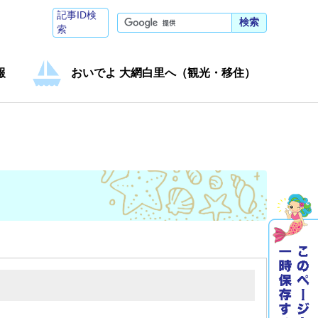
記事ID検
検索
索
報
おいでよ 大網白里へ（観光・移住）