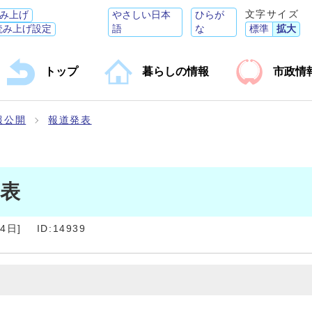
文字サイズ
み上げ
やさしい日本
ひらが
読み上げ設定
語
な
標準
拡大
トップ
暮らしの情報
市政情
報公開
報道発表
発表
14日
]
ID:14939