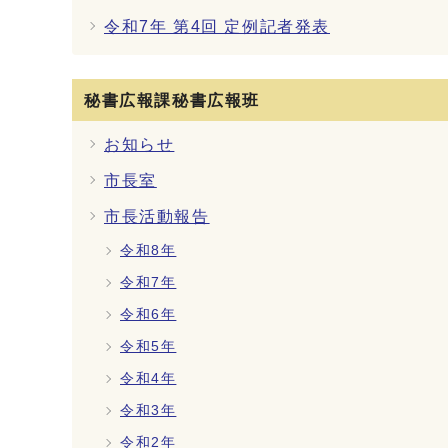
令和7年 第4回 定例記者発表
秘書広報課秘書広報班
お知らせ
市長室
市長活動報告
令和8年
令和7年
令和6年
令和5年
令和4年
令和3年
令和2年