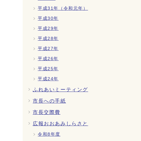
平成31年（令和元年）
平成30年
平成29年
平成28年
平成27年
平成26年
平成25年
平成24年
ふれあいミーティング
市長への手紙
市長交際費
広報おおあみしらさと
令和8年度