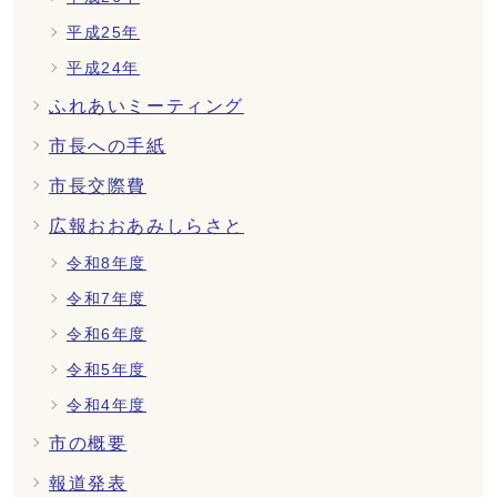
平成25年
平成24年
ふれあいミーティング
市長への手紙
市長交際費
広報おおあみしらさと
令和8年度
令和7年度
令和6年度
令和5年度
令和4年度
市の概要
報道発表