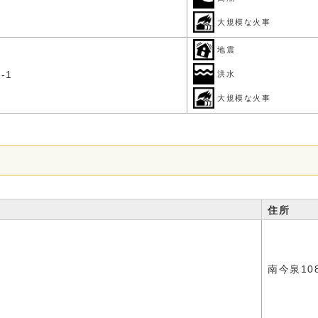
大規模な火事
地震
-1
洪水
大規模な火事
住所
南今泉108