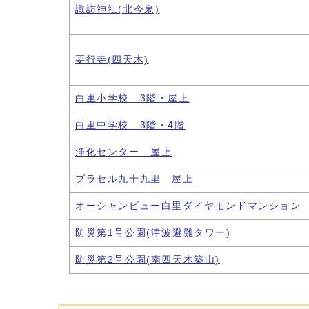
諏訪神社(北今泉)
要行寺(四天木)
白里小学校 3階・屋上
白里中学校 3階・4階
浄化センター 屋上
プラセル九十九里 屋上
オーシャンビュー白里ダイヤモンドマンション
防災第1号公園(津波避難タワー)
防災第2号公園(南四天木築山)