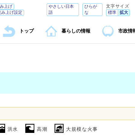
文字サイズ
み上げ
やさしい日本
ひらが
読み上げ設定
語
な
標準
拡大
トップ
暮らしの情報
市政情
洪水
高潮
大規模な火事