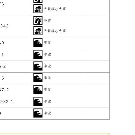
76
大規模な火事
地震
342
大規模な火事
49
津波
-1
津波
-2
津波
45
津波
7-2
津波
82-1
津波
0
津波