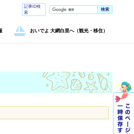
記事ID検
検索
索
報
おいでよ 大網白里へ（観光・移住）