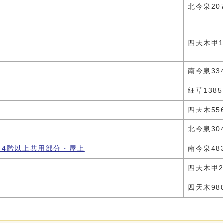
北今泉20
四天木甲1
南今泉33
細草1385
四天木556
北今泉30
 4階以上共用部分・屋上
南今泉483
四天木甲29
四天木98