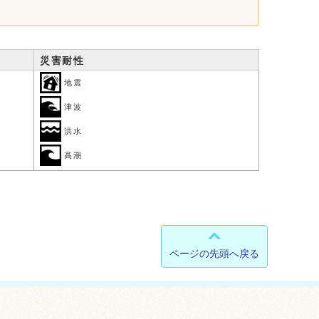
災害耐性
地震
津波
洪水
高潮
ページの先頭へ戻る