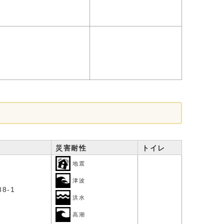
災害耐性
トイレ
地震
津波
8-1
洪水
高潮