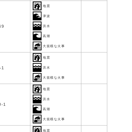
地震
津波
49
洪水
高潮
大規模な火事
地震
-1
洪水
大規模な火事
地震
洪水
-1
高潮
大規模な火事
地震