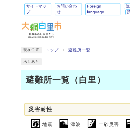
サイトマッ
お問い合わ
Foreign
読
プ
せ
language
トップ
避難所一覧
現在位置
あしあと
避難所一覧（白里）
災害耐性
地震
津波
土砂災害