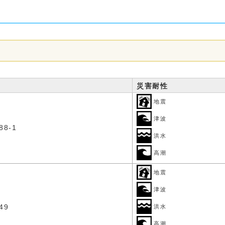
災害耐性
地震
津波
8-1
洪水
高潮
地震
津波
49
洪水
高潮