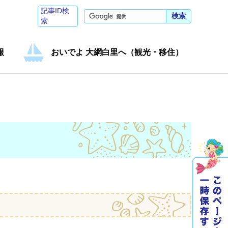
記事ID検
検索
索
報
おいでよ 大網白里へ（観光・移住）