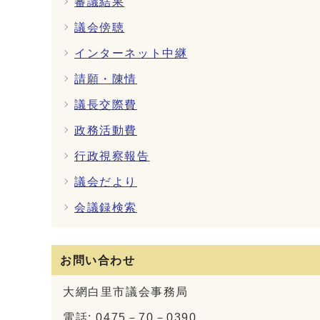
審議結果
議会傍聴
インターネット中継
請願・陳情
議長交際費
政務活動費
行政視察報告
議会だより
会議録検索
お問い合わせ
大網白里市議会事務局
電話: 0475－70－0390