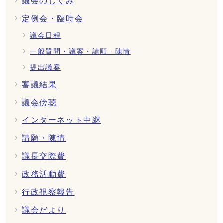
議会のしくみ
定例会・臨時会
議会日程
一般質問・議案・請願・陳情
提出議案
審議結果
議会傍聴
インターネット中継
請願・陳情
議長交際費
政務活動費
行政視察報告
議会だより