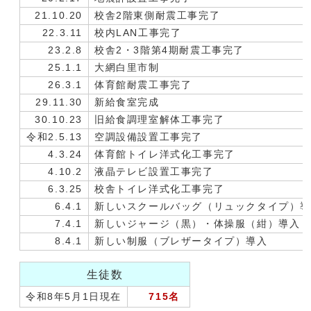
21.10.20
校舎2階東側耐震工事完了
22.3.11
校内LAN工事完了
23.2.8
校舎2・3階第4期耐震工事完了
25.1.1
大網白里市制
26.3.1
体育館耐震工事完了
29.11.30
新給食室完成
30.10.23
旧給食調理室解体工事完了
令和2.5.13
空調設備設置工事完了
4.3.24
体育館トイレ洋式化工事完了
4.10.2
液晶テレビ設置工事完了
6.3.25
校舎トイレ洋式化工事完了
6.4.1
新しいスクールバッグ（リュックタイプ）
7.4.1
新しいジャージ（黒）・体操服（紺）導入
8.4.1
新しい制服（ブレザータイプ）導入
生徒数
令和8年5月1日現在
715名