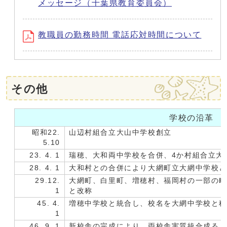
メッセージ（千葉県教育委員会）
教職員の勤務時間 電話応対時間について
その他
学校の沿革
昭和22.
山辺村組合立大山中学校創立
5.10
23. 4. 1
瑞穂、大和両中学校を合併、4か村組合立大
28. 4. 1
大和村との合併により大網町立大網中学校
29.12.
大網町、白里町、増穂村、福岡村の一部の
1
と改称
45. 4.
増穂中学校と統合し、校名を大網中学校と
1
46. 9. 1
新校舎の完成により、両校舎実質統合成る