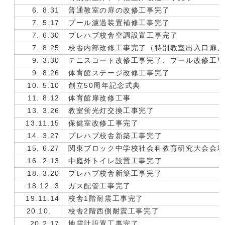
6. 8.31
普通教室の扉の改修工事完了
7. 5.17
プール濾過装置補修工事完了
7. 6.30
プレハブ校舎空調設置工事完了
7. 8.25
校舎内部改修工事完了（特別教室出入口扉
9. 3.30
テニスコート改修工事完了、プール改修工
9. 8.26
体育館ステージ改修工事完了
10. 5.10
創立50周年記念式典
11. 8.12
体育館扉改修工事
13. 3.26
教室蛍光灯交換工事完了
13.11.15
保健室改修工事完了
14. 3.27
プレハブ校舎新築工事完了
15. 6.27
関東ブロック中学校社会科教育研究大会会場
16. 2.13
中庭外トイレ設置工事完了
18. 3.20
プレハブ校舎新築工事完了
18.12. 3
ガス配管工事完了
19.11.14
校舎1階耐震工事完了
20.10.
校舎2階西側耐震工事完了
20.2.17
地震計設置工事完了