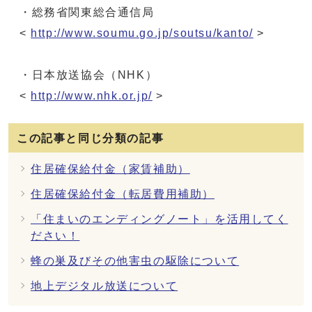
・総務省関東総合通信局
<
http://www.soumu.go.jp/soutsu/kanto/
>
・日本放送協会（NHK）
<
http://www.nhk.or.jp/
>
この記事と同じ分類の記事
住居確保給付金（家賃補助）
住居確保給付金（転居費用補助）
「住まいのエンディングノート」を活用してく
ださい！
蜂の巣及びその他害虫の駆除について
地上デジタル放送について