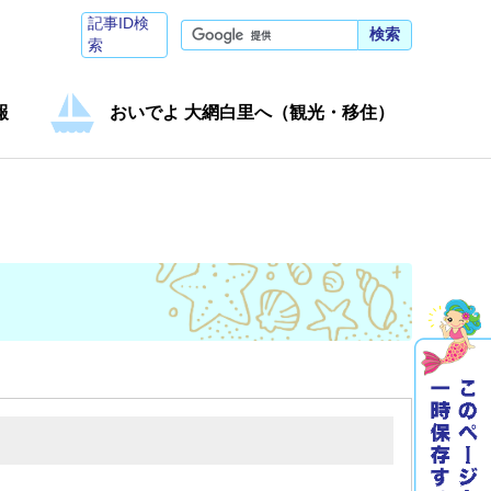
記事ID検
検索
索
報
おいでよ 大網白里へ（観光・移住）