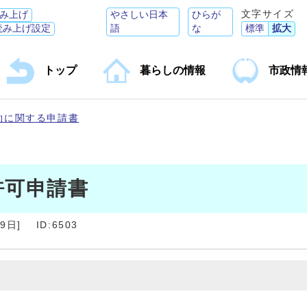
文字サイズ
み上げ
やさしい日本
ひらが
読み上げ設定
語
な
標準
拡大
トップ
暮らしの情報
市政情
約に関する申請書
許可申請書
月9日
]
ID:6503