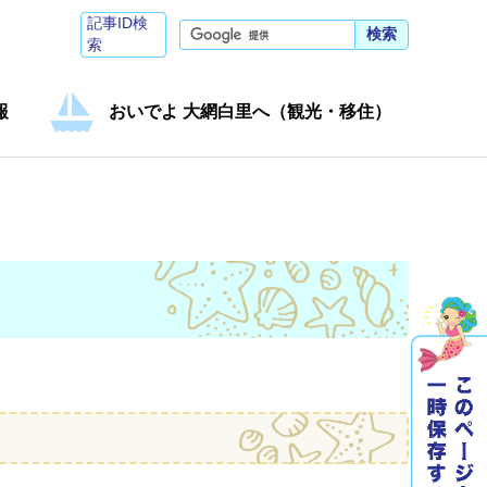
記事ID検
検索
索
報
おいでよ 大網白里へ（観光・移住）