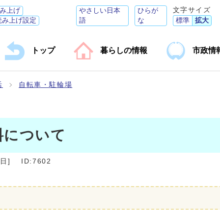
文字サイズ
み上げ
やさしい日本
ひらが
読み上げ設定
語
な
標準
拡大
トップ
暮らしの情報
市政情
活
自転車・駐輪場
料について
2日
]
ID:7602