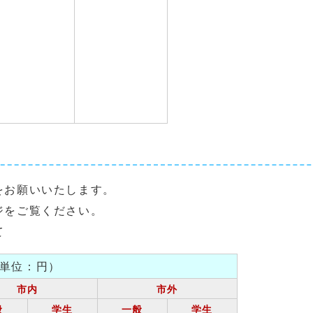
をお願いいたします。
ジをご覧ください。
て
単位：円）
市内
市外
般
学生
一般
学生