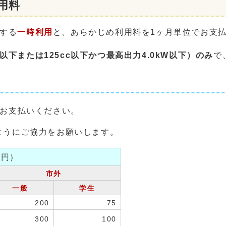
用料
用する
一時利用
と、あらかじめ利用料を1ヶ月単位でお支
以下または125cc以下かつ最高出力4.0kW以下）のみ
で
をお支払いください。
ようにご協力をお願いします。
：円）
市外
一般
学生
200
75
300
100