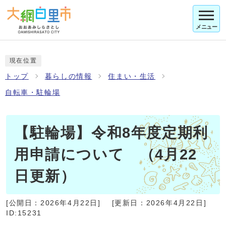
メニュー
現在位置
トップ
暮らしの情報
住まい・生活
自転車・駐輪場
【駐輪場】令和8年度定期利
用申請について （4月22
日更新）
[公開日：
2026年4月22日
]
[更新日：
2026年4月22日
]
ID:15231