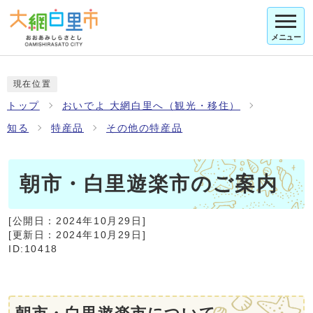
メニュー
現在位置
トップ
おいでよ 大網白里へ（観光・移住）
知る
特産品
その他の特産品
朝市・白里遊楽市のご案内
[公開日：
2024年10月29日
]
[更新日：
2024年10月29日
]
ID:10418