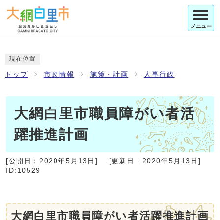
メニュー
現在位置
トップ
市政情報
施策・計画
人事行政
大網白里市職員障がい者活
躍推進計画
[公開日：
2020年5月13日
]
[更新日：
2020年5月13日
]
ID:10529
大網白里市職員障がい者活躍推進計画