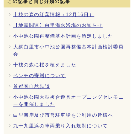
この記事と同じ分類の記事
十枝の森の紅葉情報（12月16日）
【地震関連】白里海水浴場のお知らせ
小中池公園再整備基本計画を策定しました
大網白里市小中池公園再整備基本計画検討委員
会
十枝の森に桜を植えました
ベンチの寄贈について
首都圏自然歩道
小中池公園大型複合遊具オープニングセレモニ
ーを開催しました
白里海岸及び市営駐車場をご利用の皆様へ
九十九里浜の車両乗り入れ規制について