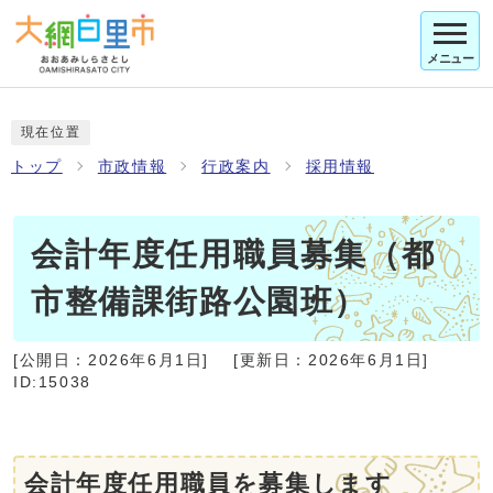
メニュー
現在位置
トップ
市政情報
行政案内
採用情報
会計年度任用職員募集（都
市整備課街路公園班）
[公開日：
2026年6月1日
]
[更新日：
2026年6月1日
]
ID:15038
会計年度任用職員を募集します