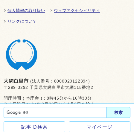
個人情報の取り扱い
ウェブアクセシビリティ
リンクについて
大網白里市
(法人番号：8000020122394)
〒299-3292 千葉県大網白里市大網115番地2
開庁時間 ( 本庁舎 )：8時45分から16時30分
※土日祝日および12月29日から1月3日を除く
検索
電話：
0475-70-0300 ( 総合案内 )
ファクス:0475-72-8454
記事ID検索
マイページ