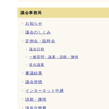
議会事務局
お知らせ
議会のしくみ
定例会・臨時会
議会日程
一般質問・議案・請願・陳情
提出議案
審議結果
議会傍聴
インターネット中継
請願・陳情
議長交際費