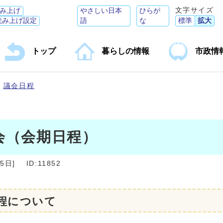
文字サイズ
み上げ
やさしい日本
ひらが
読み上げ設定
語
な
標準
拡大
トップ
暮らしの情報
市政情
議会日程
会（会期日程）
25日
]
ID:11852
程について