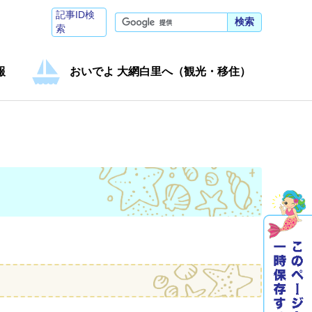
記事ID検
検索
索
報
おいでよ 大網白里へ（観光・移住）