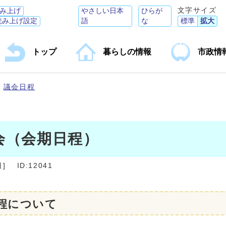
文字サイズ
み上げ
やさしい日本
ひらが
読み上げ設定
語
な
標準
拡大
トップ
暮らしの情報
市政情
議会日程
会（会期日程）
日
]
ID:12041
程について