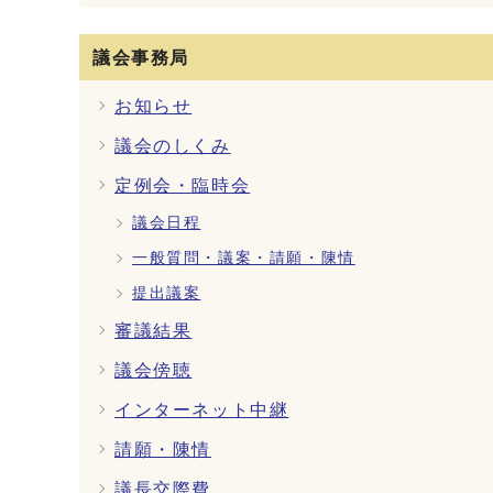
議会事務局
お知らせ
議会のしくみ
定例会・臨時会
議会日程
一般質問・議案・請願・陳情
提出議案
審議結果
議会傍聴
インターネット中継
請願・陳情
議長交際費