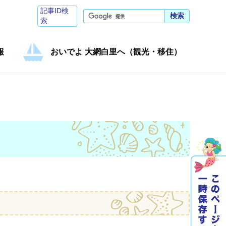
記事ID検
検索
索
報
おいでよ 大網白里へ（観光・移住）