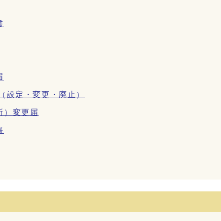
書
届
（設定・変更・廃止）
所）変更届
書