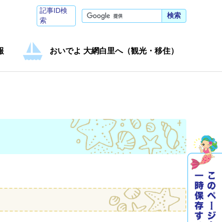
記事ID検
検索
索
報
おいでよ 大網白里へ（観光・移住）