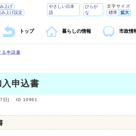
文字サイズ
み上げ
やさしい日本
ひらが
読み上げ設定
語
な
標準
拡大
トップ
暮らしの情報
市政情
する申請書
加入申込書
27日
]
ID:10961
書