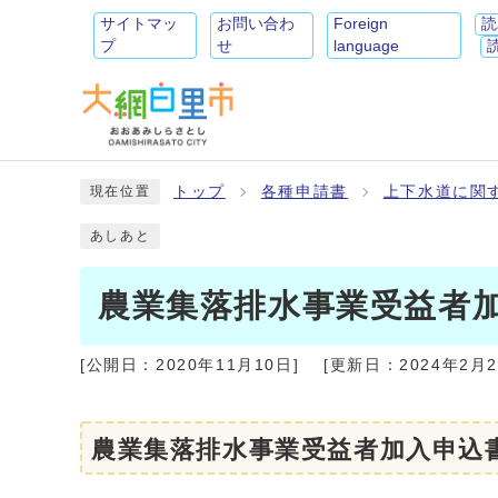
サイトマッ
お問い合わ
Foreign
読
プ
せ
language
トップ
各種申請書
上下水道に関
現在位置
あしあと
農業集落排水事業受益者
[公開日：
2020年11月10日
]
[更新日：
2024年2月
農業集落排水事業受益者加入申込