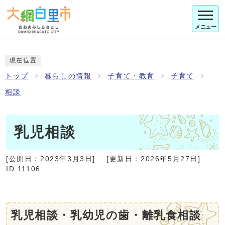
メニュー
現在位置
トップ
暮らしの情報
子育て・教育
子育て
相談
乳児相談
[公開日：
2023年3月3日
]
[更新日：
2026年5月27日
]
ID:11106
乳児相談・乳幼児の歯・離乳食相談