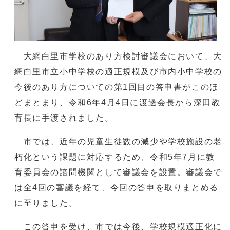
大網白里市学校のあり方検討審議会において、大
網白里市立小中学校の適正規模及び市内小中学校の
今後のあり方についての第1回目の答申書がこのほ
どまとまり、令和6年4月4日に渡邊会長から深田教
育長に手渡されました。
市では、近年の児童生徒数の減少や学校施設の老
朽化という課題に対応するため、令和5年7月に教
育委員会の諮問機関として審議会を設置。審議会で
は全4回の審議を経て、今回の答申を取りまとめる
に至りました。
この答申を受け、市では今後、学校規模適正化に