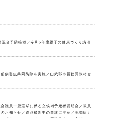
種混合予防接種／令和5年度親子の健康づくり講演
水稲病害虫共同防除を実施／山武郡市視聴覚教材セ
議会議員一般選挙に係る立候補予定者説明会／教員
らのお知らせ／道路横断中の事故に注意／認知症カ