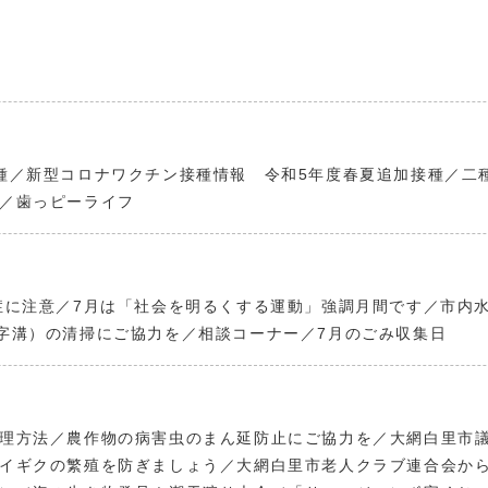
種／新型コロナワクチン接種情報 令和5年度春夏追加接種／二
／歯っピーライフ
症に注意／7月は「社会を明るくする運動」強調月間です／市内
字溝）の清掃にご協力を／相談コーナー／7月のごみ収集日
理方法／農作物の病害虫のまん延防止にご協力を／大網白里市
イギクの繁殖を防ぎましょう／大網白里市老人クラブ連合会か