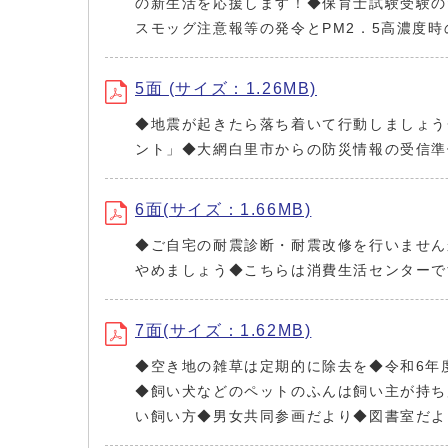
の新生活を応援します！◆保育士試験受験の
スモッグ注意報等の発令とPM2．5高濃度
5面 (サイズ：1.26MB)
◆地震が起きたら落ち着いて行動しましょう
ント」◆大網白里市からの防災情報の受信準
6面(サイズ：1.66MB)
◆ご自宅の耐震診断・耐震改修を行いません
やめましょう◆こちらは消費生活センターで
7面(サイズ：1.62MB)
◆空き地の雑草は定期的に除去を◆令和6年
◆飼い犬などのペットのふんは飼い主が持ち
い飼い方◆男女共同参画だより◆図書室だよ