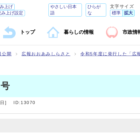
文字サイズ
み上げ
やさしい日本
ひらが
読み上げ設定
語
な
標準
拡大
トップ
暮らしの情報
市政情
報公開
広報おおあみしらさと
令和5年度に発行した「広
月号
8日
]
ID:13070