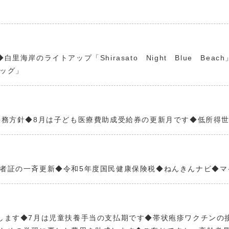
海岸のライトアップ「Shirasato Night Blue Be
ッグ」
事務方針◆8月は子ども医療費助成受給券の更新月です◆低所得
者証の一斉更新◆令和5年度国民健康保険税◆ねんきんナビ◆マ
します◆7月は児童扶養手当の支払期です◆帯状疱疹ワクチンの