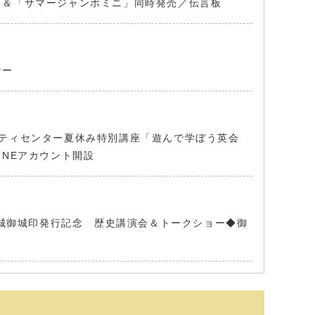
」＆「サマージャンボミニ」同時発売／伝言板
ナー
ティセンター夏休み特別講座「遊んで学ぼう英会
NEアカウント開設
網城御城印発行記念 歴史講演会＆トークショー◆御