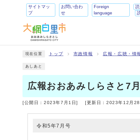
サイトマッ
お問い合わ
Foreign
読
プ
せ
language
トップ
市政情報
広報・広聴・情
現在位置
あしあと
広報おおあみしらさと7
[公開日：
2023年7月1日
]
[更新日：
2023年12月2
令和5年7月号