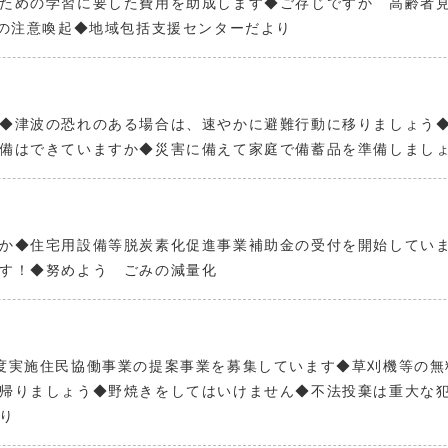
ための学習に要した費用を助成します◆ご存じですか 高齢者見
時の注意喚起◆地域包括支援センターだより
◆津波の恐れのある場合は、速やかに避難行動に移りましょう◆
備はできていますか◆災害に備えて家庭で備蓄品を準備しまし
か◆住宅用設備等脱炭素化促進事業補助金の受付を開始してい
す！◆努めよう ごみの減量化
度実施住民協働事業の提案事業を募集しています◆草刈機等の無
帰りましょう◆野焼きをしてはいけません◆不法投棄は重大な犯
り