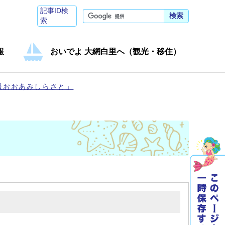
記事ID検
検索
索
報
おいでよ 大網白里へ（観光・移住）
報おおあみしらさと」