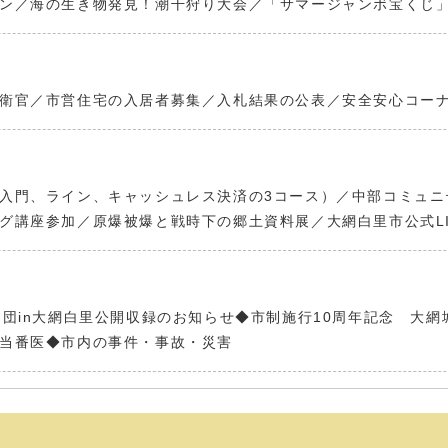
ン／海の生き物発見！潮干狩り大会／「サマージャンボ宝くじ
衛官／市営住宅の入居者募集／入札結果の公表／安全安心コー
入門、ライン、キャッシュレス決済の3コース）／中部コミュニ
グ講座参加／原爆被爆と戦時下の郷土資料展／大網白里市公式LI
定団in大網白里公開収録のお知らせ◆市制施行10周年記念 大
当番医◆市内の事件・事故・災害