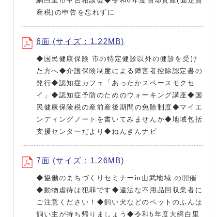
網白里市申告相談会◆令和6年度償却資産(固定資
産税)の申告を忘れずに
6面 (サイズ：1.22MB)
◆国民健康保険 市の特定健診以外の健診を受け
た方へ◆介護保険制度による障害者控除認定書の
発行◆認知症カフェ「あったかスペースモクセ
イ」◆認知症予防のためのウォーキング講座◆国
民健康保険税の産前産後期間の免除制度◆マイエ
ンディングノートを書いてみませんか◆地域包括
支援センターだより◆ねんきんナビ
7面 (サイズ：1.26MB)
◆協働のまちづくりセミナーin山武地域 の開催
◆動物虐待は犯罪です◆違法な不用品回収業者に
ご注意ください！◆飼い犬などのペットのふんは
飼い主が持ち帰りましょう◆令和5年度大網白里