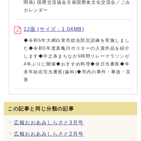
関係) 国際交流協会主催国際食文化交流会／ごみ
カレンダー
12面 (サイズ：1.04MB)
◆令和5年大網白里市総合防災訓練を実施しまし
た◆令和5年度真亀川ポスターの入賞作品を紹介
します◆中之条まちなか5時間リレーマラソンが
4年ぶりに開催◆おすすめ料理◆休日当番医◆年
末年始在宅当番医(歯科)◆市内の事件・事故・災
害
この記事と同じ分類の記事
広報おおあみしらさと3月号
広報おおあみしらさと2月号