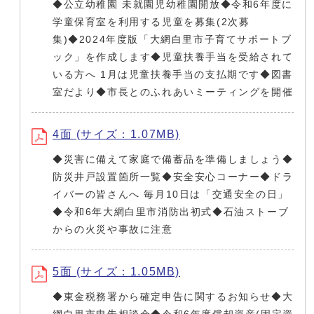
◆公立幼稚園 未就園児幼稚園開放◆令和6年度に
学童保育室を利用する児童を募集(2次募
集)◆2024年度版「大網白里市子育てサポートブ
ック」を作成します◆児童扶養手当を受給されて
いる方へ 1月は児童扶養手当の支払期です◆図書
室だより◆市長とのふれあいミーティングを開催
4面 (サイズ：1.07MB)
◆災害に備えて家庭で備蓄品を準備しましょう◆
防災井戸設置箇所一覧◆安全安心コーナー◆ドラ
イバーの皆さんへ 毎月10日は「交通安全の日」
◆令和6年大網白里市消防出初式◆石油ストーブ
からの火災や事故に注意
5面 (サイズ：1.05MB)
◆東金税務署から確定申告に関するお知らせ◆大