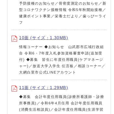
予防接種のお知らせ／骨密度測定のお知らせ／新
型コロナワクチン接種情報 令和5年秋開始接種／
健康ポイント事業／栄養士だより／歯っぴーライ
フ
10面 (サイズ：1.30MB)
情報コーナー ◆お知らせ 山武郡市広域行政組
合 令和6・7年度入札参加資格審査申請(追加受
付) ◆募集 皆生に年度任用職員(ケアマネージ
ャー)／放送大学入学生 伝言板／相談コーナー／
大網白里市公式LINEアカウント
11面 (サイズ：1.29MB)
◆募集 会計年度任用職員(診療所看護師・診療
所事務員)／令和6年4月任用 会計年度任用職員
(消費生活相談員)／会計年度任用職員(生涯学習