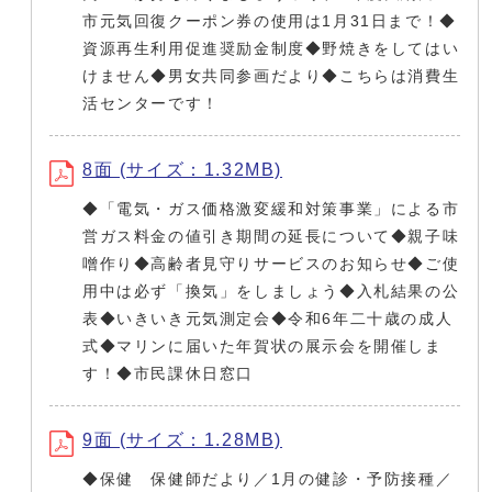
市元気回復クーポン券の使用は1月31日まで！◆
資源再生利用促進奨励金制度◆野焼きをしてはい
けません◆男女共同参画だより◆こちらは消費生
活センターです！
8面 (サイズ：1.32MB)
◆「電気・ガス価格激変緩和対策事業」による市
営ガス料金の値引き期間の延長について◆親子味
噌作り◆高齢者見守りサービスのお知らせ◆ご使
用中は必ず「換気」をしましょう◆入札結果の公
表◆いきいき元気測定会◆令和6年二十歳の成人
式◆マリンに届いた年賀状の展示会を開催しま
す！◆市民課休日窓口
9面 (サイズ：1.28MB)
◆保健 保健師だより／1月の健診・予防接種／