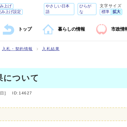
文字サイズ
み上げ
やさしい日本
ひらが
読み上げ設定
語
な
標準
拡大
トップ
暮らしの情報
市政情
入札・契約情報
入札結果
果について
0日
]
ID:14627