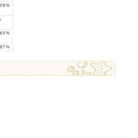
.08%
%
.65%
.87%