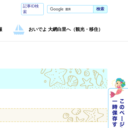
記事ID検
検索
索
報
おいでよ 大網白里へ（観光・移住）