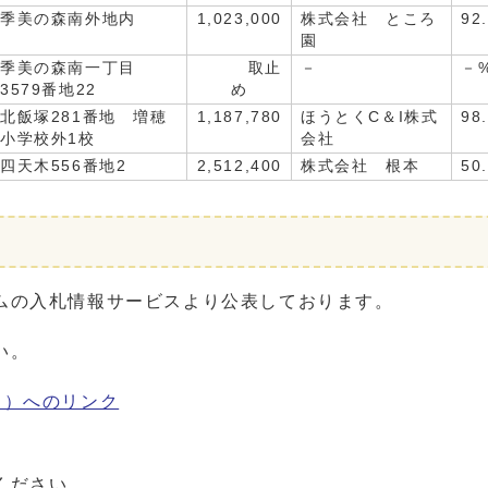
季美の森南外地内
1,023,000
株式会社 ところ
92
園
季美の森南一丁目
取止
－
－
3579番地22
め
北飯塚281番地 増穂
1,187,780
ほうとくC＆I株式
98
小学校外1校
会社
四天木556番地2
2,512,400
株式会社 根本
50
ムの入札情報サービスより公表しております。
い。
ス）へのリンク
ください。