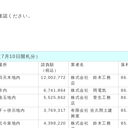
確認ください。
（7月10日開札分）
場所
請負額
業者名
落
（税込）
四天木地内
12,002,772
株式会社 鈴木工務
86
店
市内
6,741,864
株式会社 岡電気
86
南玉地内
5,525,862
株式会社 萱生工務
86
店
下ヶ傍示地内
3,769,317
有限会社 佐久間土建
85
興業
北今泉地内
4,398,220
株式会社 鈴木工務
85