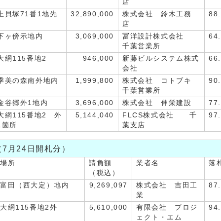
店
上貝塚71番1地先
32,890,000
株式会社 鈴木工務
88
店
下ヶ傍示地内
3,069,000
冨洋設計株式会社
64
千葉営業所
大網115番地2
946,000
新藤ビルシステム株式
66
会社
季美の森南外地内
1,999,800
株式会社 コトブキ
90
千葉営業所
金谷郷外1地内
3,696,000
株式会社 伸栄建設
77
大網115番地2 外
5,144,040
FLCS株式会社 千
97
1箇所
葉支店
（7月24日開札分）
場所
請負額
業者名
落
（税込）
富田（西大定）地内
9,269,097
株式会社 吉田工
87
業
大網115番地2外
5,610,000
有限会社 プロジ
94
ェクト・エム