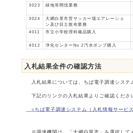
3023
緑地等間伐業務
3024
大網白里市営サッカー場エアレーショ
ン及び目土散布業務
4011
市立小学校理科備品購入
4012
浄化センターNo.2汚水ポンプ購入
入札結果全件の確認方法
入札結果については、ちば電子調達システ
下記のリンクの入札結果よりご確認くださ
○ちば電子調達システム（入札情報サービ
※調達機関は、「大網白里市」を選択して