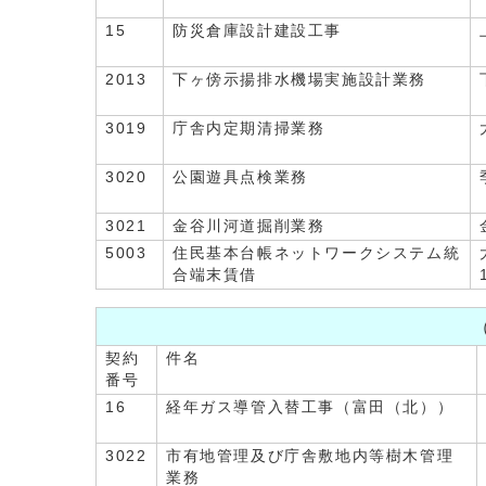
15
防災倉庫設計建設工事
2013
下ヶ傍示揚排水機場実施設計業務
3019
庁舎内定期清掃業務
3020
公園遊具点検業務
3021
金谷川河道掘削業務
5003
住民基本台帳ネットワークシステム統
合端末賃借
契約
件名
番号
16
経年ガス導管入替工事（富田（北））
3022
市有地管理及び庁舎敷地内等樹木管理
業務