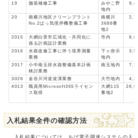
19
舗装補修工事
みやこ野
9,4
地内
20
南横川地区クリーンプラント
南横川
2,7
No.2ばっ気撹拌機整備工事
3688番
地2
2015
大網白里市広域化・共同化に
市内
8,8
係る計画設計業務
2016
水路改修工事に伴う境界測量
下ヶ傍示
3,5
業務
地内
2017
小中南玉排水路整備基本計画
南玉地内
7,7
検討業務
3026
金谷川河道浚渫業務
大竹地内
4,2
4013
職員用Microsoft365ライセン
大網115
28,5
ス取得
番地2
入札結果全件の確認方法
入札結果については、ちば電子調達システムの入