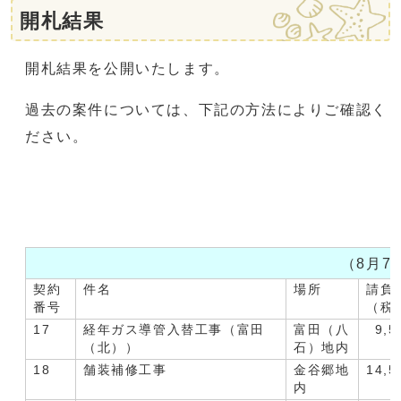
開札結果
開札結果を公開いたします。
過去の案件については、下記の方法によりご確認く
ださい。
（8月7
契約
件名
場所
請負
番号
（税
17
経年ガス導管入替工事（富田
富田（八
9,5
（北））
石）地内
18
舗装補修工事
金谷郷地
14,5
内