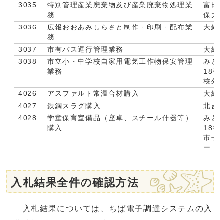
3035
特別管理産業廃棄物及び産業廃棄物処理業
富田
務
保大
3036
広報おおあみしらさと制作・印刷・配布業
大網
務
3037
市有バス運行管理業務
大網
3038
市立小・中学校自家用電気工作物保安管理
みど
業務
18
校外
4026
アスファルト常温合材購入
大網
4027
鉄鋼スラグ購入
北吉
4028
学童保育室備品（座卓、スチール什器等）
みど
購入
18
市子
ー 
入札結果全件の確認方法
入札結果については、ちば電子調達システムの入