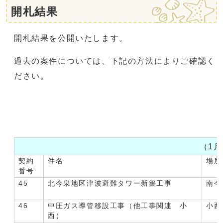
開札結果
開札結果を公開いたします。
過去の案件については、下記の方法によりご確認く
ださい。
（1月
契約
件名
場所
番号
45
北今泉地区津波避難タワー新築工事
南今
46
中圧ガス導管移設工事（他工事関連 小
小西
西）