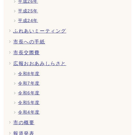
平成26年
平成25年
平成24年
ふれあいミーティング
市長への手紙
市長交際費
広報おおあみしらさと
令和8年度
令和7年度
令和6年度
令和5年度
令和4年度
市の概要
報道発表