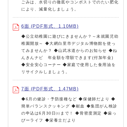
ごみは、水切りの徹底やコンポストでのたい肥化
により、減量化しましょう。
6面 (PDF形式、1.10MB)
◆公立幼稚園に遊びにきませんか？～未就園児幼
稚園開放～ ◆大網白里市デジタル博物館を使っ
てみませんか？ ◆山武水道からのお知らせ ◆ね
んきんナビ 年金額を増額できます(付加年金)
◆安全安心コーナー ◆家庭で使用した食用油を
リサイクルしましょう。
7面 (PDF形式、1.47MB)
◆6月の健診・予防接種など ◆保健師だより ◆
簡単バランスクッキング ◆献血 ◆集団がん検診
の申込は6月30日㈯まで！ ◆骨密度測定 ◆歯っ
ぴーライフ ◆栄養士だより