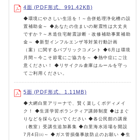
4面 (PDF形式、991.42KB)
◆環境にやさしい生活を！～合併処理浄化槽の設
置補助金～ ◆あなたの住まいの耐震性は大丈夫
ですか？～木造住宅耐震診断・改修補助事業補助
金～ ◆新型インフルエンザ等対策行動計画
（案）に関するパブリックコメント ◆6月は環境
月間～今こそ節電にご協力を～ ◆熱中症にご注
意ください！ ◆リサイクル倉庫はルールを守っ
てご利用ください。
5面 (PDF形式、1.11MB)
◆大網白里アリーナで、賢く楽しくボディメイ
ク！ ◆生涯学習ボランティア講師制度 ◆はまぐ
りなどを採らないでください ◆各公民館の講座
（教室）受講生追加募集 ◆白里海水浴場を開設
7月4日㈯～ ◆ガス管損傷事故防止のお願い ◆生