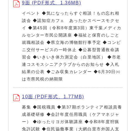
9面 (PDF形式、1.36MB)
イベント ◆気になったらすぐ相談！もの忘れ相
談会 ◆認知症カフェ あったかスペースモクセ
イ ◆第45回（令和8年度第3回）東千葉メディカ
ルセンター市民公開講座 ◆福祉と保育のしごと
就職相談会 ◆県立海の博物館行事予定 ◆コンビ
ニ交付サービスの一時休止 ◆公募型普通救命講
習会 ◆いきいき体力測定会（白里地区） ◆市老
連コスモスシニアクラブからのお知らせ ◆入札
結果の公表 ◆ごみ収集カレンダー ◆6月30日㈫
は市県民税の納期限
10面 (PDF形式、1.77MB)
募集 ◆国税職員 ◆第37期ボランティア相談員養
成基礎研修 ◆会計年度任用職員（ケアマネジャ
ー） ◆ゆったりヨガ体験講座 ◆令和8年度狩猟
免許試験 ◆住民協働事業（大網白里市外国人支