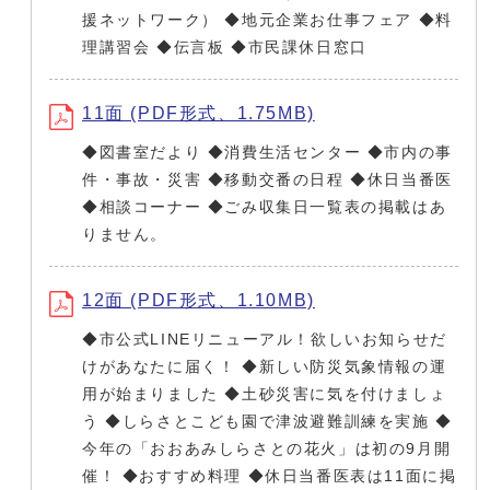
援ネットワーク） ◆地元企業お仕事フェア ◆料
理講習会 ◆伝言板 ◆市民課休日窓口
11面 (PDF形式、1.75MB)
◆図書室だより ◆消費生活センター ◆市内の事
件・事故・災害 ◆移動交番の日程 ◆休日当番医
◆相談コーナー ◆ごみ収集日一覧表の掲載はあ
りません。
12面 (PDF形式、1.10MB)
◆市公式LINEリニューアル！欲しいお知らせだ
けがあなたに届く！ ◆新しい防災気象情報の運
用が始まりました ◆土砂災害に気を付けましょ
う ◆しらさとこども園で津波避難訓練を実施 ◆
今年の「おおあみしらさとの花火」は初の9月開
催！ ◆おすすめ料理 ◆休日当番医表は11面に掲