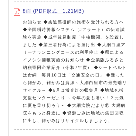
8面 (PDF形式、1.21MB)
お知らせ ◆柔道整復師の施術を受けられる方へ
◆全国瞬時警報システム（Jアラート）の伝達試
験を実施 ◆成年後見制度「中核機関」を設置し
ました ◆第三者行為による届け出 ◆大網白里ア
リーナランニングコースの利用停止 ◆県による
イノシシ捕獲実施のお知らせ ◆企業版ふるさと
納税寄附企業紹介（令和7年度） ◆シートベルト
は命綱 毎月10日は「交通安全の日」 ◆迷った
ら雑がみ、雑がみは資源～大網白里市の最先端リ
サイクル～ ◆6月は蛍光灯の収集月 ◆地域包括
支援センターだより ～今年の夏も暑い！？元気
に夏を乗り切ろう～ ◆大網病院だより⑭ 大網病
院をもっと身近に ◆資源ごみは地域の集団回収
に出し、雑がみはリサイクルしましょう。