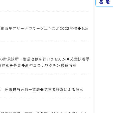
網白里アリーナでワークエキスポ2022開催◆お出
の耐震診断・耐震改修を行いませんか◆児童扶養手
用児童を募集◆新型コロナワクチン接種情報
院 外来担当医師一覧表◆第三者行為による届出