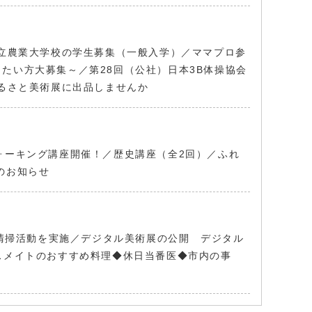
県立農業大学校の学生募集（一般入学）／ママプロ参
たい方大募集～／第28回（公社）日本3B体操協会
ふるさと美術展に出品しませんか
ォーキング講座開催！／歴史講座（全2回）／ふれ
のお知らせ
体が清掃活動を実施／デジタル美術展の公開 デジタル
スメイトのおすすめ料理◆休日当番医◆市内の事