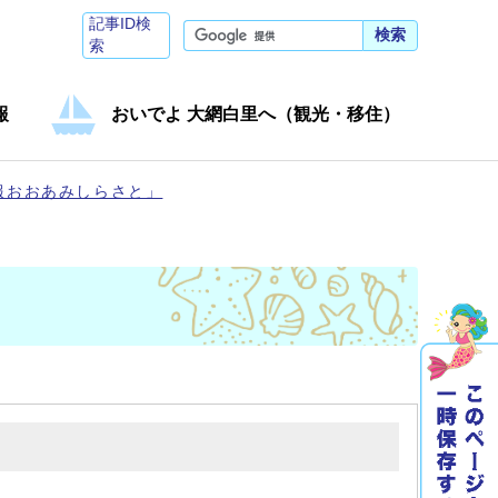
記事ID検
検索
索
報
おいでよ 大網白里へ（観光・移住）
報おおあみしらさと」