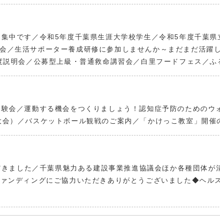
募集中です／令和5年度千葉県生涯大学校学生／令和5年度千葉
会／生活サポーター養成研修に参加しませんか～まだまだ活躍し
制度説明会／公募型上級・普通救命講習会／白里フードフェス／
体験会／運動する機会をつくりましょう！認知症予防のためのウ
大会）／バスケットボール観戦のご案内／「かけっこ教室」開催
を寄附いただきました／千葉県魅力ある建設事業推進協議会ほか各種団
ファンディングにご協力いただきありがとうございました◆ヘル