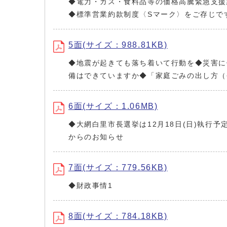
◆電力・ガス・食料品等の価格高騰緊急支援
◆標準営業約款制度〈Sマーク〉をご存じで
5面(サイズ：988.81KB)
◆地震が起きても落ち着いて行動を◆災害に
備はできていますか◆「家庭ごみの出し方（
6面(サイズ：1.06MB)
◆大網白里市長選挙は12月18日(日)執
からのお知らせ
7面(サイズ：779.56KB)
◆財政事情1
8面(サイズ：784.18KB)