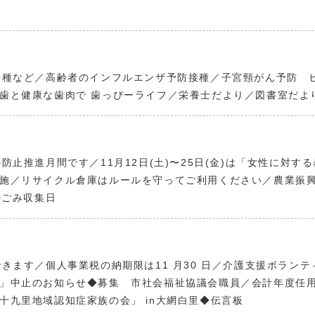
接種など／高齢者のインフルエンザ予防接種／子宮頸がん予防 
歯と健康な歯肉で 歯っぴーライフ／栄養士だより／図書室だよ
防止推進月間です／11月12日(土)〜25日(金)は「女性に対
施／リサイクル倉庫はルールを守ってご利用ください／農業振興
のごみ収集日
きます／個人事業税の納期限は11 月30 日／介護支援ボラン
」中止のお知らせ◆募集 市社会福祉協議会職員／会計年度任
十九里地域認知症家族の会」 in大網白里◆伝言板