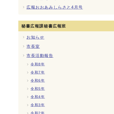
広報おおあみしらさと4月号
秘書広報課秘書広報班
お知らせ
市長室
市長活動報告
令和8年
令和7年
令和6年
令和5年
令和4年
令和3年
令和2年