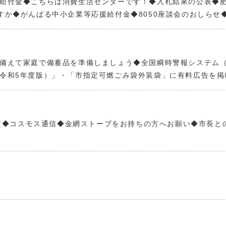
給付金◆こちらは消費生活センターです！◆入札結果の公表◆
すか◆がんばる中小企業等応援給付金◆8050座談会のおしらせ
備えて家庭で備蓄品を準備しましょう◆全国瞬時警報システム（
令和5年度版）」・「市指定可燃ごみ袋外装袋」に有料広告を掲
行予定◆コスモス通信◆金網ストーブをお持ちの方へお願い◆市長