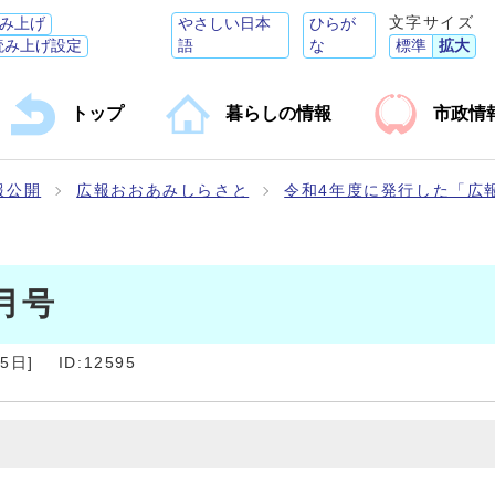
文字サイズ
み上げ
やさしい日本
ひらが
読み上げ設定
語
な
標準
拡大
トップ
暮らしの情報
市政情
報公開
広報おおあみしらさと
令和4年度に発行した「広
月号
25日
]
ID:12595