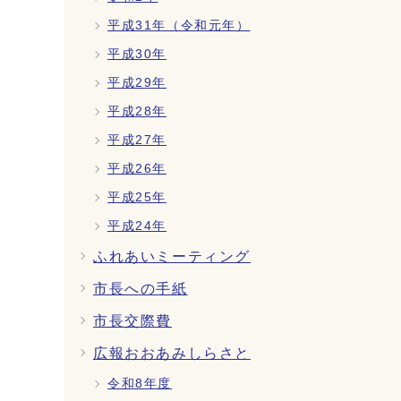
平成31年（令和元年）
平成30年
平成29年
平成28年
平成27年
平成26年
平成25年
平成24年
ふれあいミーティング
市長への手紙
市長交際費
広報おおあみしらさと
令和8年度