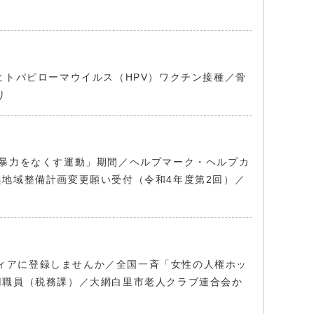
ヒトパピローマウイルス（HPV）ワクチン接種／骨
り
する暴力をなくす運動」期間／ヘルプマーク・ヘルプカ
地域整備計画変更願い受付（令和4年度第2回）／
ティアに登録しませんか／全国一斉「女性の人権ホッ
用職員（税務課）／大網白里市老人クラブ連合会か