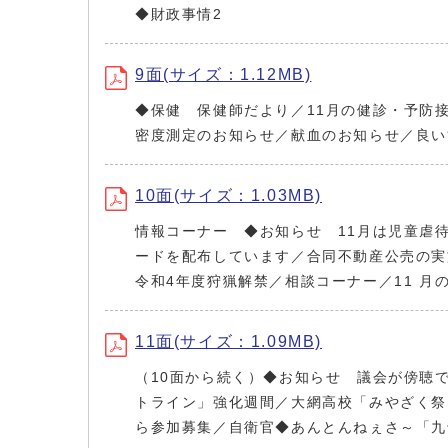
◆財政事情2
9面(サイズ：1.12MB)
◆保健 保健師だより／11月の健診・予防
密度測定のお知らせ／献血のお知らせ／良い
10面(サイズ：1.03MB)
情報コーナー ◆お知らせ 11月は児童虐待
ードを配布しています／合同不動産公売の実
令和4年度狩猟解禁／相談コーナー／11 月
11面(サイズ：1.09MB)
（10面から続く）◆お知らせ 議会が傍聴で
トライン」強化週間／大網高校「みやざく祭
ら参加募集／自衛官◆あんとんねぇさ～「九