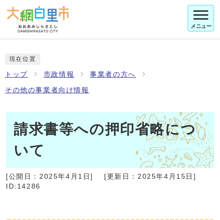
メニュー
現在位置
トップ
市政情報
事業者の方へ
その他の事業者向け情報
請求書等への押印省略につ
いて
[公開日：
2025年4月1日
]
[更新日：
2025年4月15日
]
ID:14286