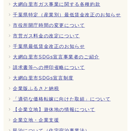
大網白里市ガス事業に関する各種約款
千葉県特定（産業別）最低賃金改正のお知らせ
市役所開庁時間の変更について
市営ガス料金の改定について
千葉県最低賃金改正のお知らせ
大網白里市SDGs宣言事業者のご紹介
請求書等への押印省略について
大網白里市SDGs宣言制度
企業版ふるさと納税
「適切な価格転嫁に向けた取組」について
【企業立地】遊休地の情報について
企業立地・企業支援
民泊について（住宅宿泊事業法）