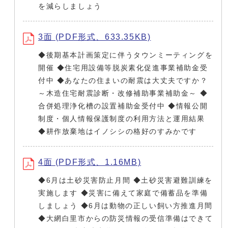
を減らしましょう
3面 (PDF形式、633.35KB)
◆後期基本計画策定に伴うタウンミーティングを
開催 ◆住宅用設備等脱炭素化促進事業補助金受
付中 ◆あなたの住まいの耐震は大丈夫ですか？
～木造住宅耐震診断・改修補助事業補助金～ ◆
合併処理浄化槽の設置補助金受付中 ◆情報公開
制度・個人情報保護制度の利用方法と運用結果
◆耕作放棄地はイノシシの格好のすみかです
4面 (PDF形式、1.16MB)
◆6月は土砂災害防止月間 ◆土砂災害避難訓練を
実施します ◆災害に備えて家庭で備蓄品を準備
しましょう ◆6月は動物の正しい飼い方推進月間
◆大網白里市からの防災情報の受信準備はできて