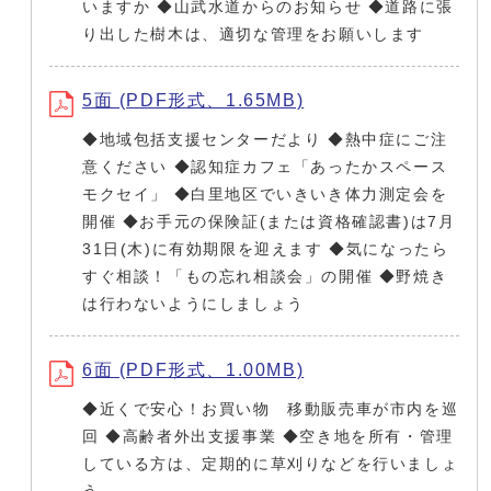
いますか ◆山武水道からのお知らせ ◆道路に張
り出した樹木は、適切な管理をお願いします
5面 (PDF形式、1.65MB)
◆地域包括支援センターだより ◆熱中症にご注
意ください ◆認知症カフェ「あったかスペース
モクセイ」 ◆白里地区でいきいき体力測定会を
開催 ◆お手元の保険証(または資格確認書)は7月
31日(木)に有効期限を迎えます ◆気になったら
すぐ相談！「もの忘れ相談会」の開催 ◆野焼き
は行わないようにしましょう
6面 (PDF形式、1.00MB)
◆近くで安心！お買い物 移動販売車が市内を巡
回 ◆高齢者外出支援事業 ◆空き地を所有・管理
している方は、定期的に草刈りなどを行いましょ