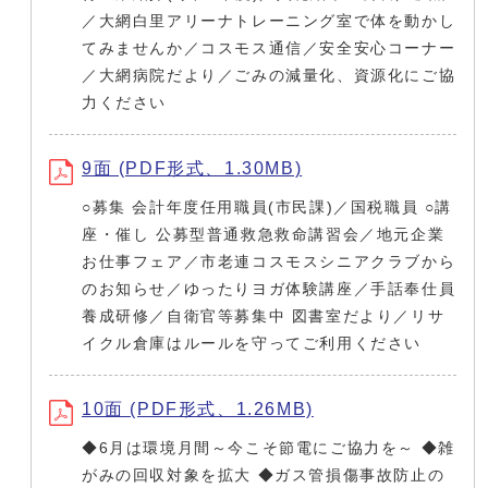
／大網白里アリーナトレーニング室で体を動かし
てみませんか／コスモス通信／安全安心コーナー
／大網病院だより／ごみの減量化、資源化にご協
力ください
9面 (PDF形式、1.30MB)
○募集 会計年度任用職員(市民課)／国税職員 ○講
座・催し 公募型普通救急救命講習会／地元企業
お仕事フェア／市老連コスモスシニアクラブから
のお知らせ／ゆったりヨガ体験講座／手話奉仕員
養成研修／自衛官等募集中 図書室だより／リサ
イクル倉庫はルールを守ってご利用ください
10面 (PDF形式、1.26MB)
◆6月は環境月間～今こそ節電にご協力を～ ◆雑
がみの回収対象を拡大 ◆ガス管損傷事故防止の