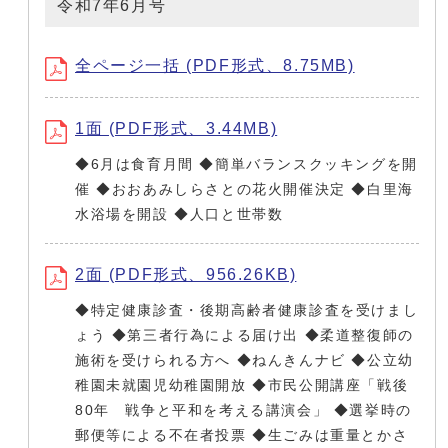
令和7年6月号
全ページ一括 (PDF形式、8.75MB)
1面 (PDF形式、3.44MB)
◆6月は食育月間 ◆簡単バランスクッキングを開
催 ◆おおあみしらさとの花火開催決定 ◆白里海
水浴場を開設 ◆人口と世帯数
2面 (PDF形式、956.26KB)
◆特定健康診査・後期高齢者健康診査を受けまし
ょう ◆第三者行為による届け出 ◆柔道整復師の
施術を受けられる方へ ◆ねんきんナビ ◆公立幼
稚園未就園児幼稚園開放 ◆市民公開講座「戦後
80年 戦争と平和を考える講演会」 ◆選挙時の
郵便等による不在者投票 ◆生ごみは重量とかさ