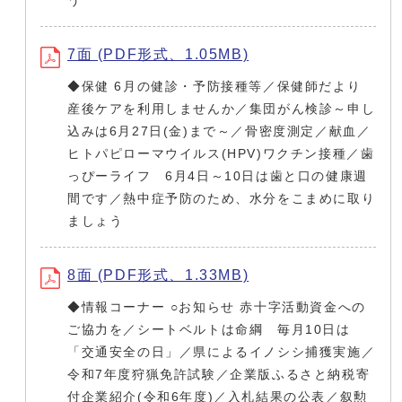
う
7面 (PDF形式、1.05MB)
◆保健 6月の健診・予防接種等／保健師だより
産後ケアを利用しませんか／集団がん検診～申し
込みは6月27日(金)まで～／骨密度測定／献血／
ヒトパピローマウイルス(HPV)ワクチン接種／歯
っぴーライフ 6月4日～10日は歯と口の健康週
間です／熱中症予防のため、水分をこまめに取り
ましょう
8面 (PDF形式、1.33MB)
◆情報コーナー ○お知らせ 赤十字活動資金への
ご協力を／シートベルトは命綱 毎月10日は
「交通安全の日」／県によるイノシシ捕獲実施／
令和7年度狩猟免許試験／企業版ふるさと納税寄
付企業紹介(令和6年度)／入札結果の公表／叙勲