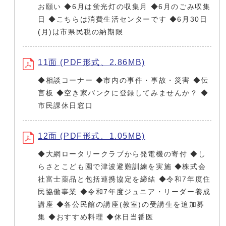
お願い ◆6月は蛍光灯の収集月 ◆6月のごみ収集
日 ◆こちらは消費生活センターです ◆6月30日
(月)は市県民税の納期限
11面 (PDF形式、2.86MB)
◆相談コーナー ◆市内の事件・事故・災害 ◆伝
言板 ◆空き家バンクに登録してみませんか？ ◆
市民課休日窓口
12面 (PDF形式、1.05MB)
◆大網ロータリークラブから発電機の寄付 ◆し
らさとこども園で津波避難訓練を実施 ◆株式会
社富士薬品と包括連携協定を締結 ◆令和7年度住
民協働事業 ◆令和7年度ジュニア・リーダー養成
講座 ◆各公民館の講座(教室)の受講生を追加募
集 ◆おすすめ料理 ◆休日当番医