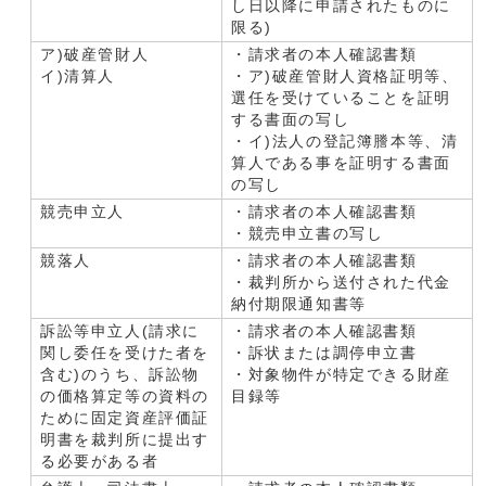
し日以降に申請されたものに
限る)
ア)破産管財人
・請求者の本人確認書類
イ)清算人
・ア)破産管財人資格証明等、
選任を受けていることを証明
する書面の写し
・イ)法人の登記簿謄本等、清
算人である事を証明する書面
の写し
競売申立人
・請求者の本人確認書類
・競売申立書の写し
競落人
・請求者の本人確認書類
・裁判所から送付された代金
納付期限通知書等
訴訟等申立人(請求に
・請求者の本人確認書類
関し委任を受けた者を
・訴状または調停申立書
含む)のうち、訴訟物
・対象物件が特定できる財産
の価格算定等の資料の
目録等
ために固定資産評価証
明書を裁判所に提出す
る必要がある者