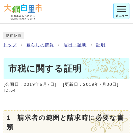
メニュー
現在位置
トップ
暮らしの情報
届出・証明
証明
市税に関する証明
[公開日：
2019年5月7日
]
[更新日：
2019年7月30日
]
ID:54
1 請求者の範囲と請求時に必要な書
類