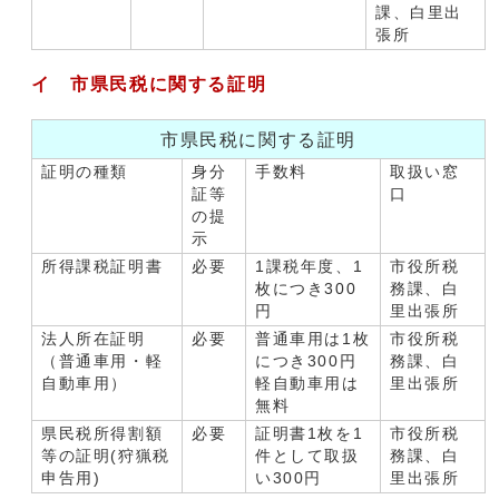
課、白里出
張所
イ 市県民税に関する証明
市県民税に関する証明
証明の種類
身分
手数料
取扱い窓
証等
口
の提
示
所得課税証明書
必要
1課税年度、1
市役所税
枚につき300
務課、白
円
里出張所
法人所在証明
必要
普通車用は1枚
市役所税
（普通車用・軽
につき300円
務課、白
自動車用）
軽自動車用は
里出張所
無料
県民税所得割額
必要
証明書1枚を1
市役所税
等の証明(狩猟税
件として取扱
務課、白
申告用)
い300円
里出張所