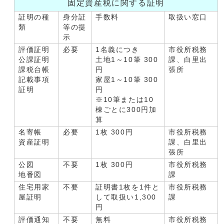
固定資産税に関する証明
証明の種
身分証
手数料
取扱い窓口
類
等の提
示
評価証明
必要
1名義につき
市役所税務
公課証明
土地1～10筆 300
課、白里出
課税台帳
円
張所
記載事項
家屋1～10筆 300
証明
円
※10筆または10
棟ごとに300円加
算
名寄帳
必要
1枚 300円
市役所税務
資産証明
課、白里出
張所
公図
不要
1枚 300円
市役所税務
地番図
課
住宅用家
不要
証明書1枚を1件と
市役所税務
屋証明
して取扱い1,300
課
円
評価通知
不要
無料
市役所税務