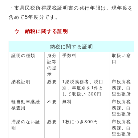
・市県民税所得課税証明書の発行年限は、現年度を
含めて5年度分です。
ウ 納税に関する証明
納税に関する証明
証明の種類
身分
手数料
取扱い窓
証等
口
の提
示
納税証明
必要
1納税義務者、税目
市役所税
別、年度別を1件と
務課、白
して取扱い 300円
里出張所
軽自動車継続
不要
無料
市役所税
検査用
務課、白
里出張所
滞納のない証
必要
1枚につき300円
市役所税
明
務課、白
里出張所