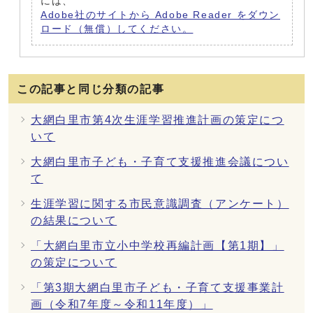
には、
Adobe社のサイトから Adobe Reader をダウン
ロード（無償）してください。
この記事と同じ分類の記事
大網白里市第4次生涯学習推進計画の策定につ
いて
大網白里市子ども・子育て支援推進会議につい
て
生涯学習に関する市民意識調査（アンケート）
の結果について
「大網白里市立小中学校再編計画【第1期】」
の策定について
「第3期大網白里市子ども・子育て支援事業計
画（令和7年度～令和11年度）」