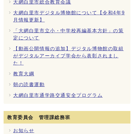
大網白里市総合教育会議
大網白里市デジタル博物館について【令和4年9
月情報更新】
「大網白里市立小・中学校再編基本方針」の策
定について
【動画公開情報の追加】デジタル博物館の取組
がデジタルアーカイブ学会から表彰されまし
た！
教育大綱
朝の読書運動
大網白里市通学路交通安全プログラム
教育委員会 管理課総務班
お知らせ