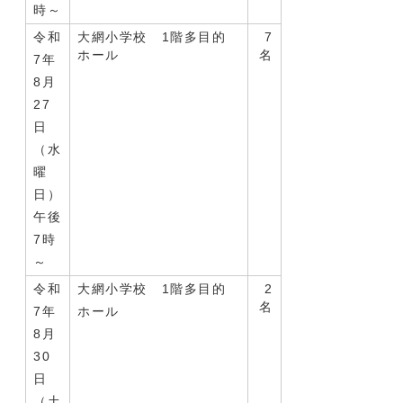
時～
令和
大網小学校 1階多目的
7
ホール
名
7年
8月
27
日
（水
曜
日）
午後
7時
～
令和
大網小学校 1階多目的
2
名
7年
ホール
8月
30
日
（土