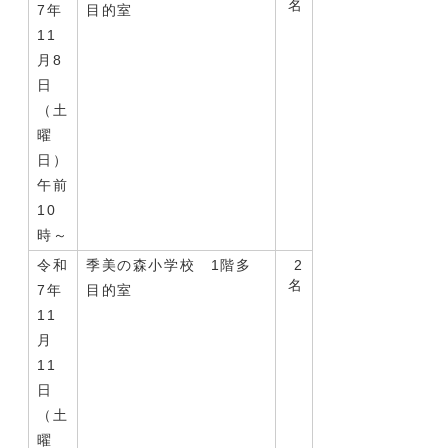
名
7年
目的室
11
月8
日
（土
曜
日）
午前
10
時～
令和
季美の森小学校 1階多
2
名
7年
目的室
11
月
11
日
（土
曜