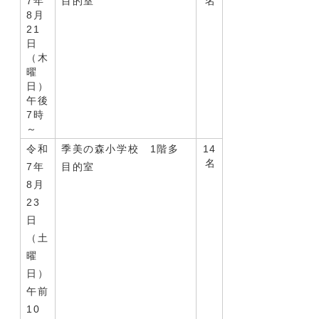
7年
目的室
名
8月
21
日
（木
曜
日）
午後
7時
～
令和
季美の森小学校 1階多
14
名
7年
目的室
8月
23
日
（土
曜
日）
午前
10