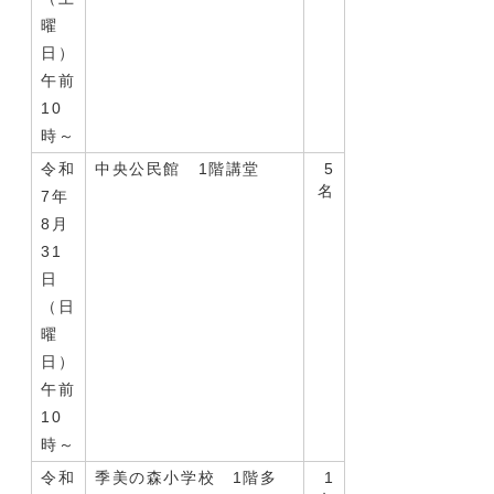
曜
日）
午前
10
時～
令和
中央公民館 1階講堂
5
名
7年
8月
31
日
（日
曜
日）
午前
10
時～
令和
季美の森小学校 1階多
1