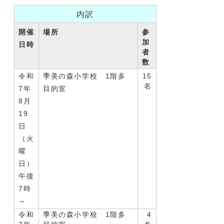
内訳
開催
場所
参
加
日時
者
数
令和
季美の森小学校 1階多
15
名
7年
目的室
8月
19
日
（火
曜
日）
午後
7時
～
令和
季美の森小学校 1階多
4