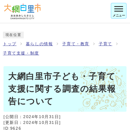
メニュー
現在位置
トップ
暮らしの情報
子育て・教育
子育て
子育て支援・制度
大網白里市子ども・子育て
支援に関する調査の結果報
告について
[公開日：
2024年10月31日
]
[更新日：
2024年10月31日
]
ID:9626