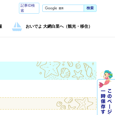
記事ID検
検索
索
報
おいでよ 大網白里へ（観光・移住）