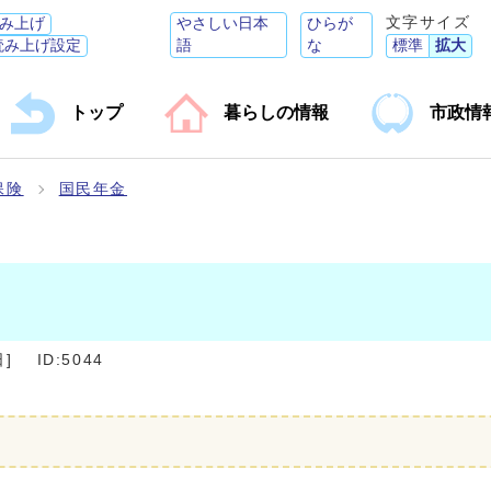
文字サイズ
み上げ
やさしい日本
ひらが
読み上げ設定
語
な
標準
拡大
トップ
暮らしの情報
市政情
保険
国民年金
日
]
ID:5044