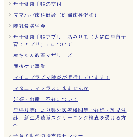
母子健康手帳の交付
ママパパ歯科健診（妊婦歯科健診）
離乳食講習会
母子健康手帳アプリ「あみりモ（大網白里市子
育てアプリ）」について
赤ちゃん教室マザリーズ
産後ケア事業
マイコプラズマ肺炎が流行しています！
マタニティクラスに来ませんか
妊娠・出産・不妊について
里帰り等により県外医療機関等で妊婦・乳児健
診、新生児聴覚スクリーニング検査を受ける方
へ
子育て世代包括支援センター