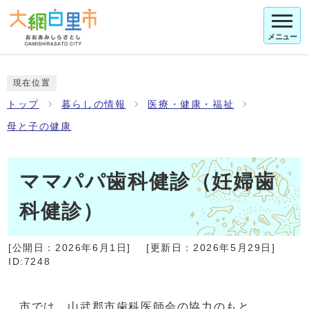
メニュー
現在位置
トップ
暮らしの情報
医療・健康・福祉
母と子の健康
ママパパ歯科健診（妊婦歯
科健診）
[公開日：
2026年6月1日
]
[更新日：
2026年5月29日
]
ID:7248
市では、山武郡市歯科医師会の協力のもと