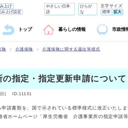
文字サイズ
み上げ
やさしい日本
ひらが
読み上げ設定
語
な
標準
拡大
トップ
暮らしの情報
市政情
保険
介護保険
介護保険に関する届出等様式
所の指定・指定更新申請について
6日
]
ID:11131
係る申請書類を、国で示されている標準様式に改正いたしま
働省ホームページ「厚生労働省 介護事業所の指定申請