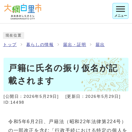
メニュー
現在位置
トップ
暮らしの情報
届出・証明
届出
戸籍に氏名の振り仮名が記
載されます
[公開日：
2026年5月29日
]
[更新日：
2026年5月29日
]
ID:14498
令和5年6月2日、戸籍法（昭和22年法律第224号）
の一部改正を含む「行政手続における特定の個人を