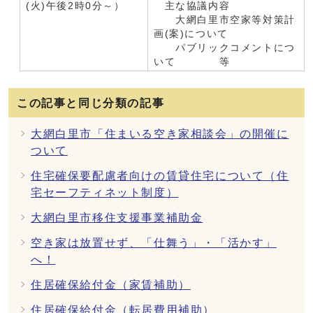
(火)午後2時0分～）
主な協議内容
大網白里市空家等対策計
画(案)について
パブリックコメントにつ
いて 等
この記事と同じ分類の記事
大網白里市「住まいる空き家相談会」の開催に
ついて
住宅確保要配慮者向けの賃貸住宅について（住
宅セーフティネット制度）
大網白里市移住支援事業補助金
空き家は放置せず、「仕舞う」・「活かす」
へ！
住居確保給付金（家賃補助）
住居確保給付金（転居費用補助）