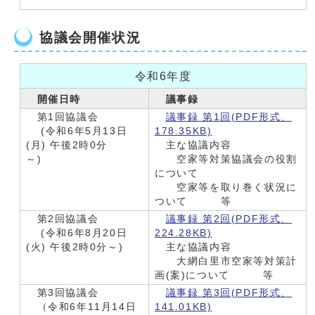
協議会開催状況
令和6年度
開催日時
議事録
第1回協議会
議事録 第1回(PDF形式、
(令和6年5月13日
178.35KB)
(月) 午後2時0分
主な協議内容
～)
空家等対策協議会の役割
について
空家等を取り巻く状況に
ついて 等
第2回協議会
議事録 第2回(PDF形式、
(令和6年8月20日
224.28KB)
(火) 午後2時0分～)
主な協議内容
大網白里市空家等対策計
画(案)について 等
第3回協議会
議事録 第3回(PDF形式、
（令和6年11月14日
141.01KB)