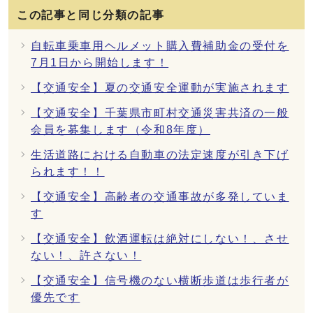
この記事と同じ分類の記事
自転車乗車用ヘルメット購入費補助金の受付を
7月1日から開始します！
【交通安全】夏の交通安全運動が実施されます
【交通安全】千葉県市町村交通災害共済の一般
会員を募集します（令和8年度）
生活道路における自動車の法定速度が引き下げ
られます！！
【交通安全】高齢者の交通事故が多発していま
す
【交通安全】飲酒運転は絶対にしない！、させ
ない！、許さない！
【交通安全】信号機のない横断歩道は歩行者が
優先です