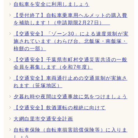
自転車を安全に利用しましょう
【受付終了】自転車乗車用ヘルメットの購入費
を補助します！（申請期限2月27日）
【交通安全】「ゾーン30」による速度規制が実
施されています（わらび台、北飯塚・南飯塚・
柿餅の一部）
【交通安全】千葉県市町村交通災害共済の一般
会員を募集します（令和7年度）
【交通安全】車両通行止めの交通規制が実施さ
れます（笹塚地区）
夕暮れ時や夜間は交通事故に気をつけましょう
【交通安全】飲酒運転の根絶に向けて
大網白里市交通安全計画
自転車保険（自転車損害賠償保険等）に入りま
しょう