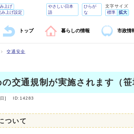
文字サイズ
み上げ
やさしい日本
ひらが
読み上げ設定
語
な
標準
拡大
トップ
暮らしの情報
市政情
交通安全
めの交通規制が実施されます（笹
7日
]
ID:14283
について