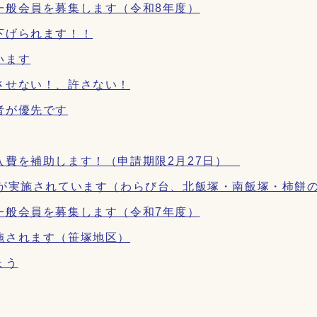
一般会員を募集します（令和8年度）
下げられます！！
います
させない！、許さない！
者が優先です
入費を補助します！（申請期限2月27日）
制が実施されています（わらび台、北飯塚・南飯塚・柿餅
一般会員を募集します（令和7年度）
施されます（笹塚地区）
ょう