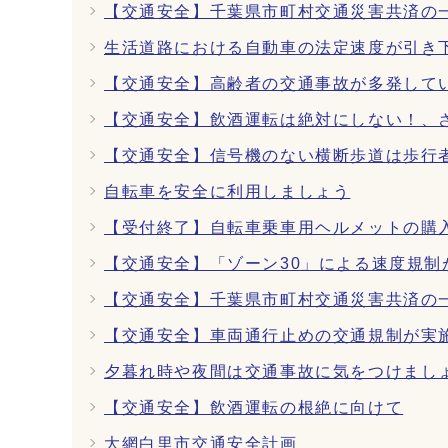
【交通安全】千葉県市町村交通災害共済の
生活道路における自動車の法定速度が引き
【交通安全】高齢者の交通事故が多発して
【交通安全】飲酒運転は絶対にしない！、
【交通安全】信号機のない横断歩道は歩行
自転車を安全に利用しましょう
【受付終了】自転車乗車用ヘルメットの購
【交通安全】「ゾーン30」による速度規
【交通安全】千葉県市町村交通災害共済の
【交通安全】車両通行止めの交通規制が実
夕暮れ時や夜間は交通事故に気をつけまし
【交通安全】飲酒運転の根絶に向けて
大網白里市交通安全計画