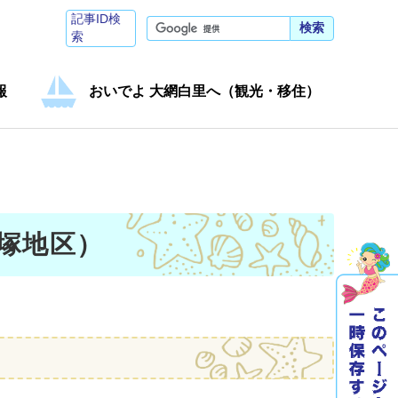
記事ID検
検索
索
報
おいでよ 大網白里へ（観光・移住）
塚地区）