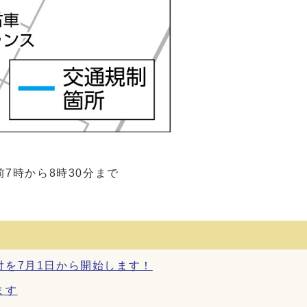
7時から8時30分まで
）
を7月1日から開始します！
ます