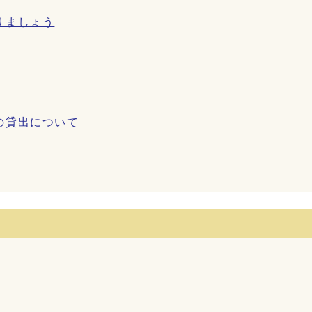
りましょう
！
の貸出について