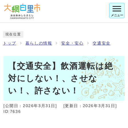
メニュー
現在位置
トップ
暮らしの情報
安全・安心
交通安全
【交通安全】飲酒運転は絶
対にしない！、させな
い！、許さない！
[公開日：
2026年3月31日
]
[更新日：
2026年3月31日
]
ID:7636