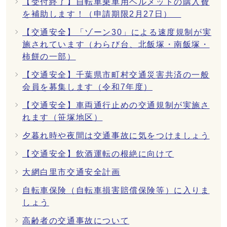
【受付終了】自転車乗車用ヘルメットの購入費
を補助します！（申請期限2月27日）
【交通安全】「ゾーン30」による速度規制が実
施されています（わらび台、北飯塚・南飯塚・
柿餅の一部）
【交通安全】千葉県市町村交通災害共済の一般
会員を募集します（令和7年度）
【交通安全】車両通行止めの交通規制が実施さ
れます（笹塚地区）
夕暮れ時や夜間は交通事故に気をつけましょう
【交通安全】飲酒運転の根絶に向けて
大網白里市交通安全計画
自転車保険（自転車損害賠償保険等）に入りま
しょう
高齢者の交通事故について