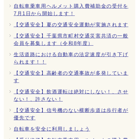
自転車乗車用ヘルメット購入費補助金の受付を
7月1日から開始します！
【交通安全】夏の交通安全運動が実施されます
【交通安全】千葉県市町村交通災害共済の一般
会員を募集します（令和8年度）
生活道路における自動車の法定速度が引き下げ
られます！！
【交通安全】高齢者の交通事故が多発していま
す
【交通安全】飲酒運転は絶対にしない！、させ
ない！、許さない！
【交通安全】信号機のない横断歩道は歩行者が
優先です
自転車を安全に利用しましょう