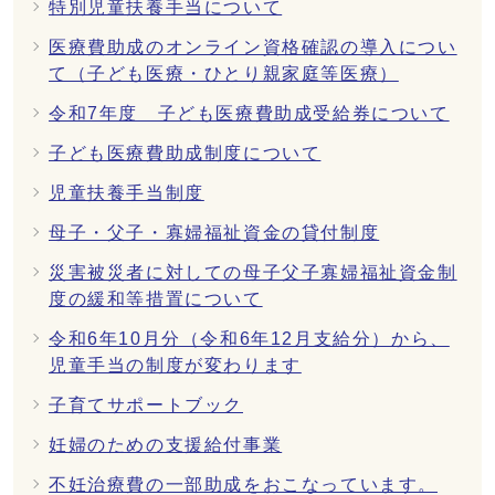
特別児童扶養手当について
医療費助成のオンライン資格確認の導入につい
て（子ども医療・ひとり親家庭等医療）
令和7年度 子ども医療費助成受給券について
子ども医療費助成制度について
児童扶養手当制度
母子・父子・寡婦福祉資金の貸付制度
災害被災者に対しての母子父子寡婦福祉資金制
度の緩和等措置について
令和6年10月分（令和6年12月支給分）から、
児童手当の制度が変わります
子育てサポートブック
妊婦のための支援給付事業
不妊治療費の一部助成をおこなっています。