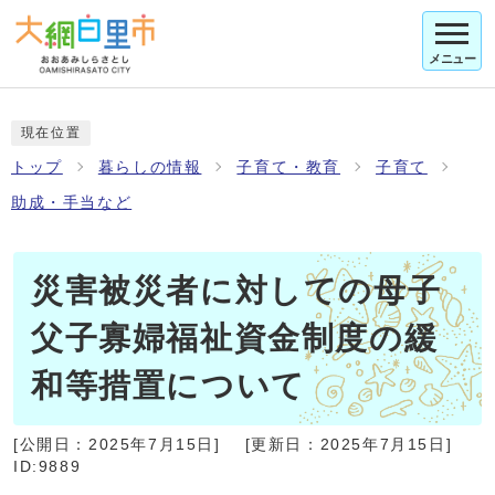
メニュー
現在位置
トップ
暮らしの情報
子育て・教育
子育て
助成・手当など
災害被災者に対しての母子
父子寡婦福祉資金制度の緩
和等措置について
[公開日：
2025年7月15日
]
[更新日：
2025年7月15日
]
ID:9889