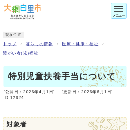
メニュー
現在位置
トップ
暮らしの情報
医療・健康・福祉
障がい者(児)福祉
特別児童扶養手当について
[公開日：
2026年4月1日
]
[更新日：
2026年6月1日
]
ID:12624
対象者