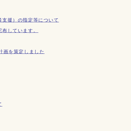
談支援）の指定等について
配布しています。
計画を策定しました
て