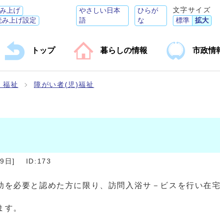
文字サイズ
み上げ
やさしい日本
ひらが
読み上げ設定
語
な
標準
拡大
トップ
暮らしの情報
市政情
・福祉
障がい者(児)福祉
月9日
]
ID:173
助を必要と認めた方に限り、訪問入浴サ－ビスを行い在
ます。