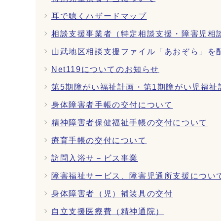
耳で聴くハザードマップ
相談支援事業者（特定相談支援・障害児相
山武地区相談支援ファイル「あおぞら」を
Net119についてのお知らせ
第5期障がい福祉計画・第1期障がい児福祉
身体障害者手帳の交付について
精神障害者保健福祉手帳の交付について
療育手帳の交付について
訪問入浴サ－ビス事業
障害福祉サービス、障害児通所支援につい
身体障害者（児）補装具の交付
自立支援医療費（精神通院）