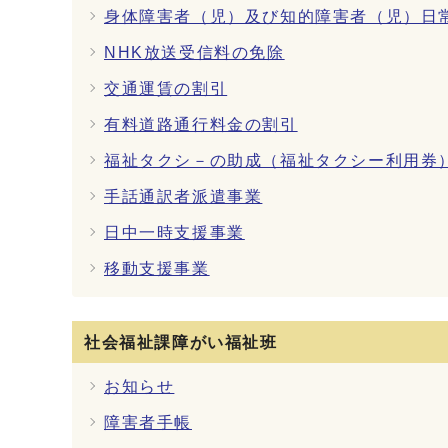
身体障害者（児）及び知的障害者（児）日
NHK放送受信料の免除
交通運賃の割引
有料道路通行料金の割引
福祉タクシ－の助成（福祉タクシー利用券
手話通訳者派遣事業
日中一時支援事業
移動支援事業
社会福祉課障がい福祉班
お知らせ
障害者手帳